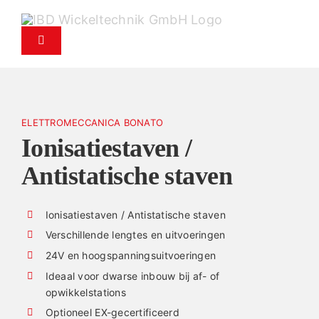
Naar
de
Navigatie
inhoud
in-/uitschakelen
springen
Producten
ELETTROMECCANICA BONATO
Service
Ionisatiestaven /
Antistatische staven
Onderdelenservice
Ionisatiestaven / Antistatische staven
Bedrijf
Verschillende lengtes en uitvoeringen
24V en hoogspanningsuitvoeringen
Contact
Ideaal voor dwarse inbouw bij af- of
opwikkelstations
Nieuws
Optioneel EX-gecertificeerd