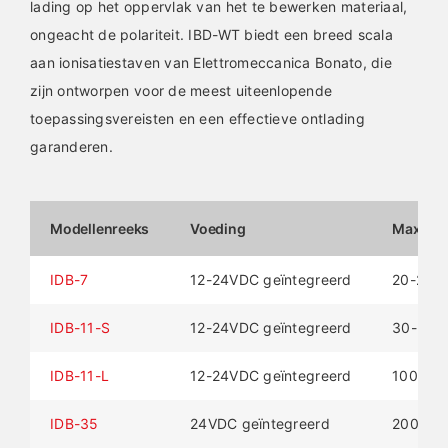
lading op het oppervlak van het te bewerken materiaal,
ongeacht de polariteit. IBD-WT biedt een breed scala
aan ionisatiestaven van Elettromeccanica Bonato, die
zijn ontworpen voor de meest uiteenlopende
toepassingsvereisten en een effectieve ontlading
garanderen.
Modellenreeks
Voeding
Max. we
IDB-7
12-24VDC geïntegreerd
20-200
IDB-11-S
12-24VDC geïntegreerd
30-200
IDB-11-L
12-24VDC geïntegreerd
100/15
IDB-35
24VDC geïntegreerd
200-12