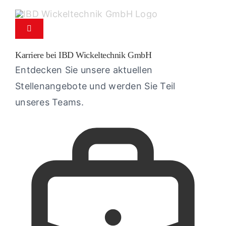
Zum
Inhalt
Navigation
springen
umschalten
Karriere bei IBD Wickeltechnik GmbH
Produkte
Entdecken Sie unsere aktuellen
Stellenangebote und werden Sie Teil
Service
unseres Teams.
Ersatzteil-Service
Unternehmen
Kontakt
News