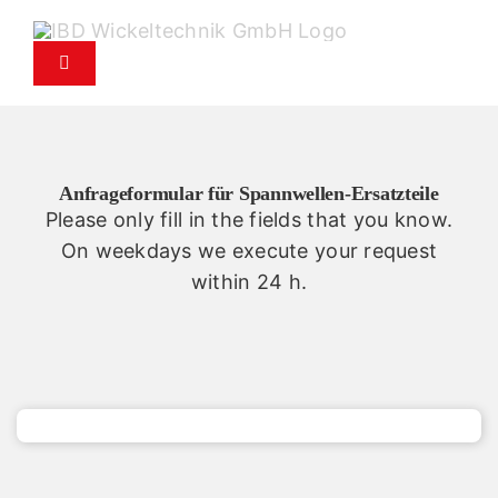
Zum
Inhalt
Navigation
springen
umschalten
Produkte
Anfrageformular für Spannwellen-Ersatzteile
Service
Please only fill in the fields that you know.
On weekdays we execute your request
Ersatzteil-Service
within 24 h.
Unternehmen
Kontakt
News