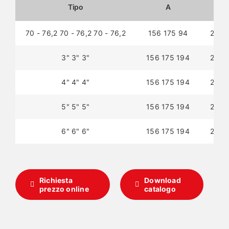
Tipo
A
70 - 76,2 70 - 76,2 70 - 76,2
156 175 94
200 
3" 3" 3"
156 175 194
200 
4" 4" 4"
156 175 194
200 
5" 5" 5"
156 175 194
200 
6" 6" 6"
156 175 194
200 
Richiesta
Download
prezzo online
catalogo