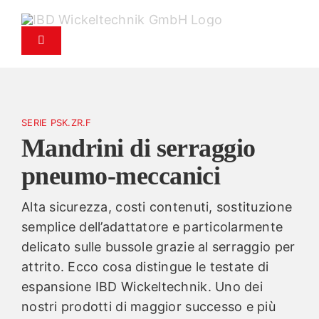
Vai
al
Attiva/Disattiva
contenuto
navigazione
Prodotti
SERIE PSK.ZR.F
Assistenza
Mandrini di serraggio
pneumo-meccanici
Servizio ricambi
Alta sicurezza, costi contenuti, sostituzione
Azienda
semplice dell’adattatore e particolarmente
delicato sulle bussole grazie al serraggio per
Contatti
attrito. Ecco cosa distingue le testate di
espansione IBD Wickeltechnik. Uno dei
nostri prodotti di maggior successo e più
News