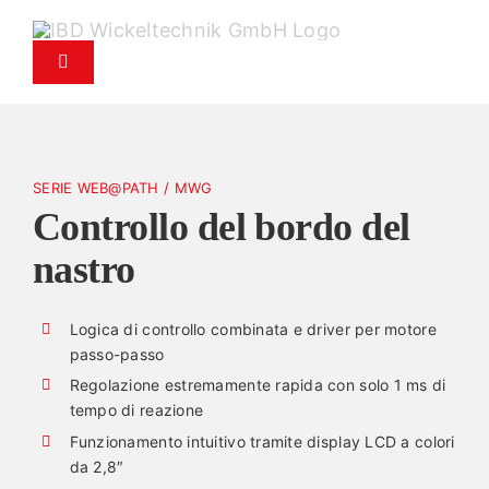
Vai
al
Attiva/Disattiva
contenuto
navigazione
Prodotti
SERIE WEB@PATH / MWG
Assistenza
Controllo del bordo del
nastro
Servizio ricambi
Logica di controllo combinata e driver per motore
Azienda
passo-passo
Regolazione estremamente rapida con solo 1 ms di
Contatti
tempo di reazione
Funzionamento intuitivo tramite display LCD a colori
da 2,8″
News