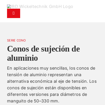
Saltar
al
Alternar
contenido
navegación
Productos
SERIE CONO
Servicio
Conos de sujeción de
aluminio
Servicio de recambios
En aplicaciones muy sencillas, los conos de
Empresa
tensión de aluminio representan una
alternativa económica al eje de tensión. Los
Contacto
conos de sujeción están disponibles en
diferentes versiones para diámetros de
manguito de 50–330 mm.
Noticias