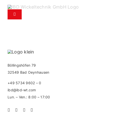
Vai
al
Attiva/Disattiva
contenuto
navigazione
Prodotti
Assistenza
Servizio ricambi
Böllingshöfen 79
32549 Bad Oeynhausen
Azienda
+49 5734 9602 – 0
ibd@ibd-wt.com
Contatti
Lun. – Ven.: 8:00 – 17:00
News