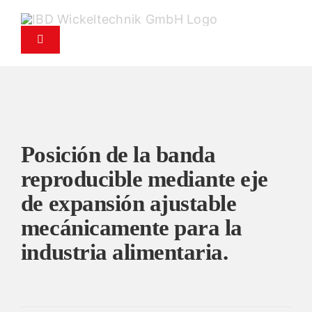
Saltar
al
Alternar
contenido
navegación
Productos
Servicio
Posición de la banda
Servicio de recambios
reproducible mediante eje
de expansión ajustable
Empresa
mecánicamente para la
industria alimentaria.
Contacto
Noticias