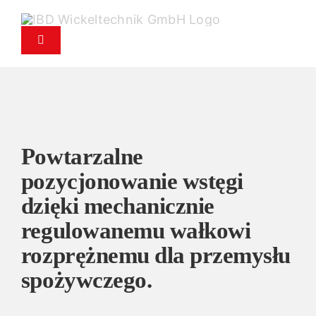
Przejdź
do
Przełącz
treści
nawigację
Produkty
Serwis
Powtarzalne
Serwis części zamiennych
pozycjonowanie wstęgi
dzięki mechanicznie
Firma
regulowanemu wałkowi
rozprężnemu dla przemysłu
Kontakt
spożywczego.
Aktualności