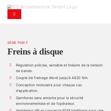
Passer
au
Basculer
contenu
la
navigation
Produits
SÉRIE PSW-F
Service
Freins à disque
Service de pièces de rechange
Régulation précise, sensible et linéaire de la tension
de bande.
Entreprise
Couple de freinage élevé jusqu’à 4620 Nm.
Conception modulaire pour chaque cas
d’application.
Contact
Garnitures sans amiante pour la sécurité
environnementale et de l’opérateur.
Actualités
Ventilateur HP et couvercle EDM intelligent pour une